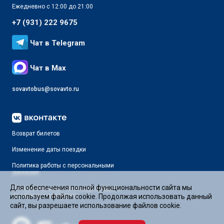
Ежедневно с 12:00 до 21:00
+7 (931) 222 9675
Чат в Telegram
Чат в Max
sovavtobus@sovavto.ru
Возврат билетов
Изменение даты поездки
Политика работы с персональными
данными
Для обеспечения полной функциональности сайта мы
Условия проезда на международных
автобусных маршрутах
используем файлы cookie. Продолжая использовать данный
сайт, вы разрешаете использование файлов cookie.